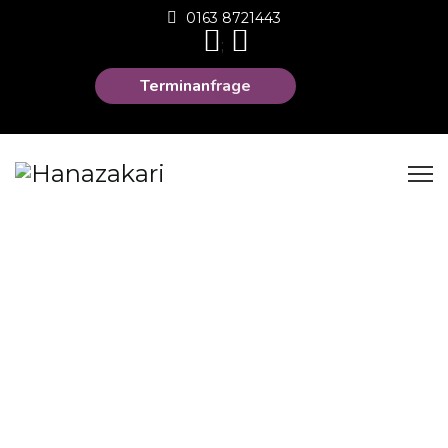
0163 8721443
;
Terminanfrage