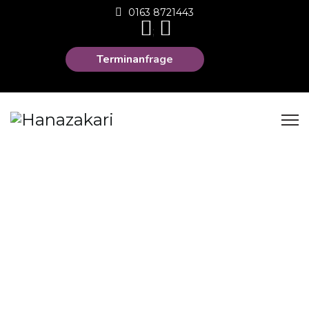
0163 8721443
;
Terminanfrage